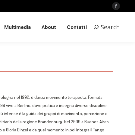
Search
Facebook
Multimedia
About
Contatti
Search:
page
opens
Search
Multimedia
About
Contatti
Search:
in
new
window
 Bologna nel 1992, è danza movimento terapeuta. Formata
 1998 vive a Berlino, dove pratica e insegna diverse discipline
iù intense è la guida dei gruppi di movimento, percezione e
udiziario della regione Brandenburg. Nel 2009 a Buenos Aires
fo e Gloria Dinzel e da quel momento in poi integra il Tango