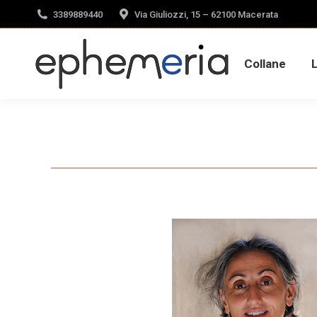
3389889440
Via Giuliozzi, 15 – 62100 Macerata
Collane
Collane