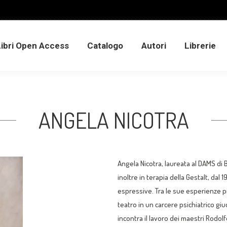
Libri Open Access
Catalogo
Autori
Librerie
Libri Open Access
Catalogo
Autori
Librerie
ANGELA NICOTRA
Angela Nicotra, laureata al DAMS di
inoltre in terapia della Gestalt, dal
espressive. Tra le sue esperienze p
teatro in un carcere psichiatrico gi
incontra il lavoro dei maestri Rodol