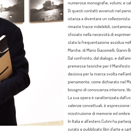
numerose monografie, volumi, e cat
Di questi contatti avvenuti nel peri
istanza a diventare un collezionista
rimaste tracce indelebili, contaminaz
sfociato nella necessità di esprimer
stata la frequentazione assidua nell
Marche, di Mario Giacomelli, Gianni 
Dal confronto, dal dialogo, e dall’am
premesse teoriche per il Manifesto 
decisiva per la ricerca svolta nell’am
pienamente, come dichiarato nel Ma
bisogno di conoscenza interiore, libe
La sua opera è caratterizzata dall’
valenze concettuali, è espressione so
ricostruzione di memorie ed ombre 
In Italia e all’estero Cutini ha part
curato e pubblicato libri d’arte e cart