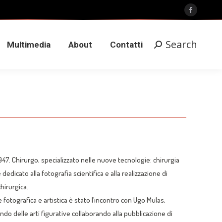
Search
Facebook
Multimedia
About
Contatti
Search:
page
opens
Search
Multimedia
About
Contatti
Search:
in
new
window
947. Chirurgo, specializzato nelle nuove tecnologie: chirurgia
 dedicato alla fotografia scientifica e alla realizzazione di
chirurgica.
otografica e artistica è stato l’incontro con Ugo Mulas,
ndo delle arti figurative collaborando alla pubblicazione di