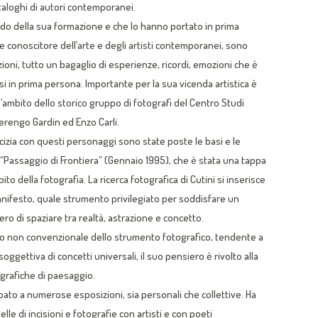
aloghi di autori contemporanei.
odo della sua formazione e che lo hanno portato in prima
 e conoscitore dell’arte e degli artisti contemporanei, sono
ioni, tutto un bagaglio di esperienze, ricordi, emozioni che è
si in prima persona. Importante per la sua vicenda artistica è
’ambito dello storico gruppo di fotografi del Centro Studi
Berengo Gardin ed Enzo Carli.
icizia con questi personaggi sono state poste le basi e le
“Passaggio di Frontiera” (Gennaio 1995), che è stata una tappa
bito della fotografia. La ricerca fotografica di Cutini si inserisce
nifesto, quale strumento privilegiato per soddisfare un
ro di spaziare tra realtà, astrazione e concetto.
uso non convenzionale dello strumento fotografico, tendente a
ggettiva di concetti universali, il suo pensiero è rivolto alla
grafiche di paesaggio.
ecipato a numerose esposizioni, sia personali che collettive. Ha
elle di incisioni e fotografie con artisti e con poeti