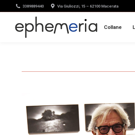
3389889440
Via Giuliozzi, 15 – 62100 Macerata
Collane
Collane