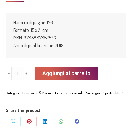
Numero di pagine: 176
Formato: 15 x 21 cm
ISBN: 9788887852523
Anno di pubblicazione: 2019
“Guarisci
Aggiungi al carrello
﹣
﹢
te
stesso”
Categorie:
Benessere & Natura
,
Crescita personale Psicologia e Spiritualità
di
Carlo
Signorini
Share this product
quantità
Share
Share
Share
Share
Share