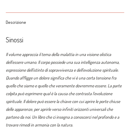
on
on
on
on
on
X
Pinterest
LinkedIn
WhatsApp
Facebook
Descrizione
Sinossi
Il volume approccia il tema della malattia in una visione olistica
dell’essere umano. Il corpo possiede una sua intelligenza autonoma,
espressione dell’istinto di sopravvivenza e dell’evoluzione spirituale.
Quando affligge un dolore significa che vi è una certa tensione fra
quello che siamo e quello che veramente dovremmo essere. La parte
colpita può esprimere qual è la causa che contrasta l’evoluzione
spirituale. Il dolore può essere la chiave con cui aprire le porte chiuse
delle apparenze, per aprirle verso infiniti orizzonti universali che
partono da noi. Un libro che ci insegna a conoscerci nel profondo e a
trovare rimedi in armonia con la natura.