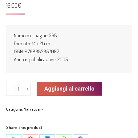
16,00
€
Numero di pagine: 368
Formato: 14 x 21 cm
ISBN: 9788887852097
Anno di pubblicazione: 2005
“Il
Aggiungi al carrello
﹣
﹢
fiume
scorre
Categoria:
Narrativa
lento”
di
Maria
Share this product
Marsili