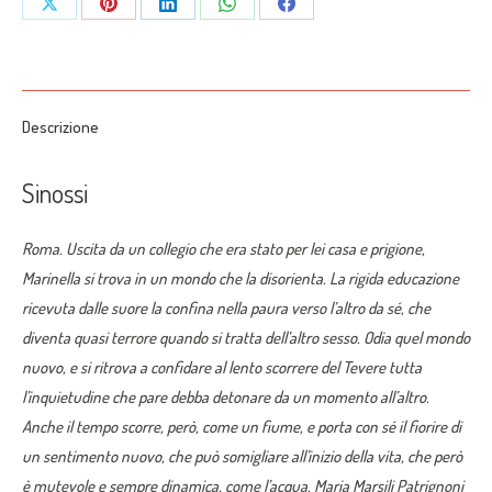
Share
Share
Share
Share
Share
Patrignoni
on
on
on
on
on
quantità
X
Pinterest
LinkedIn
WhatsApp
Facebook
Descrizione
Sinossi
Roma. Uscita da un collegio che era stato per lei casa e prigione,
Marinella si trova in un mondo che la disorienta. La rigida educazione
ricevuta dalle suore la confina nella paura verso l’altro da sé, che
diventa quasi terrore quando si tratta dell’altro sesso. Odia quel mondo
nuovo, e si ritrova a confidare al lento scorrere del Tevere tutta
l’inquietudine che pare debba detonare da un momento all’altro.
Anche il tempo scorre, però, come un fiume, e porta con sé il fiorire di
un sentimento nuovo, che può somigliare all’inizio della vita, che però
è mutevole e sempre dinamica, come l’acqua. Maria Marsili Patrignoni