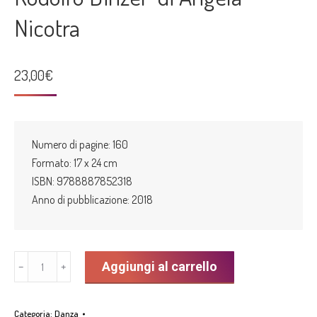
Nicotra
23,00
€
Numero di pagine: 160
Formato: 17 x 24 cm
ISBN: 9788887852318
Anno di pubblicazione: 2018
"In
Aggiungi al carrello
﹣
﹢
contatto
con
Categoria:
Danza