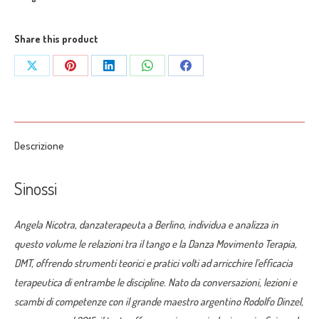
la
realtà.
Tango
Share this product
e
Share
Share
Share
Share
Share
Danza
on
on
on
on
on
Movimeno
Terapia.
X
Pinterest
LinkedIn
WhatsApp
Facebook
Conversazioni
Descrizione
con
il
Sinossi
maestro
Rodolfo
Angela Nicotra, danzaterapeuta a Berlino, individua e analizza in
Dinzel"
questo volume le relazioni tra il tango e la Danza Movimento Terapia,
di
DMT, offrendo strumenti teorici e pratici volti ad arricchire l’efficacia
Angela
terapeutica di entrambe le discipline. Nato da conversazioni, lezioni e
Nicotra
scambi di competenze con il grande maestro argentino Rodolfo Dinzel,
quantità