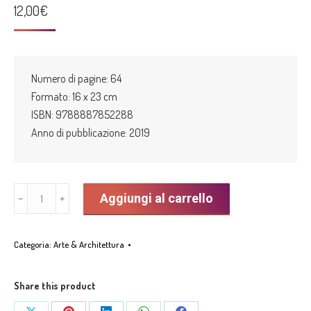
12,00
€
Numero di pagine: 64
Formato: 16 x 23 cm
ISBN: 9788887852288
Anno di pubblicazione: 2019
“L’altra
Aggiungi al carrello
﹣
﹢
realtà.
Le
Categoria:
Arte & Architettura
nature
Morte
di
Share this product
Osvaldo