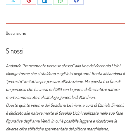
Share
Share
Share
Share
Share
Licini”
on
on
on
on
on
a
cura
X
Pinterest
LinkedIn
WhatsApp
Facebook
di
Descrizione
Daniela
Simoni
Sinossi
quantità
Andando “francamente verso se stesso” alla fine del decennio Licini
dipinge forme che si sfaldano e agli inizi degli anni Trenta abbandona il
“pretesto” imitativo per passare all’astrazione. Ma questa è la fine di
un percorso che ha inizio nel 1921 con la prima delle ventitré nature
morte annoverate nel catalogo generale di Marchiori.
Questo quinto volume dei Quaderni Liciniani, a cura di Daniela Simoni,
è dedicato alle nature morte di Osvaldo Licini realizzate nella sua fase
figurativa degli anni Venti, in cui è possibile leggere e ricostruire le
diverse cifre stilistiche sperimentate dal pittore marchigiano,