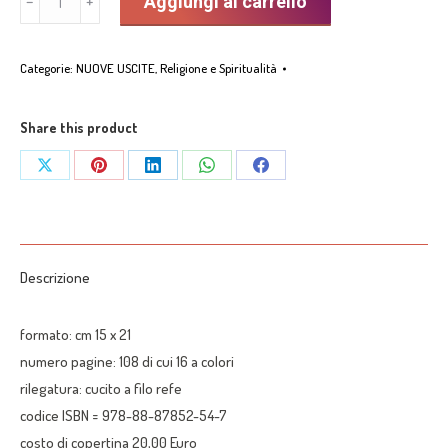
Aggiungi al carrello
﹣
﹢
Cena:
Alcune
Categorie:
NUOVE USCITE
,
Religione e Spiritualità
riscritture
nell’arte
del
Share this product
’900”
Share
Share
Share
Share
Share
-
on
on
on
on
on
Gilberto
Marconi
X
Pinterest
LinkedIn
WhatsApp
Facebook
quantità
Descrizione
formato: cm 15 x 21
numero pagine: 108 di cui 16 a colori
rilegatura: cucito a filo refe
codice ISBN = 978-88-87852-54-7
costo di copertina 20,00 Euro