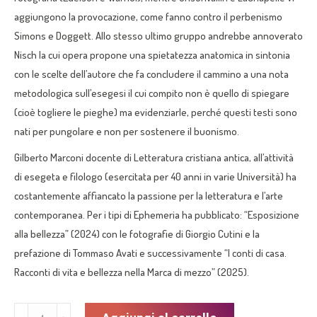
aggiungono la provocazione, come
fanno contro
il perbenismo
Simons e Doggett
. Allo stesso ultimo gruppo andrebbe annoverato
Nisch
la cui opera propone una spietatezza anatomica
in sintoni
a
con le scelte dell’autore che
fa
conclude
re
il cammino
a
una nota
metodologica sull’esegesi il cui compito non è quello di spiegare
(cioè togliere le pieghe) ma evidenziarle
,
perché questi testi sono
nati per pungolare e non per
sostene
re il buonismo.
Gilberto Marconi docente di Letteratura cristiana antica, all’attività
di esegeta e filologo (esercitata per 40 anni in varie
U
niversità) ha
costantemente affiancato la passione per la letteratura e l’arte
contemporanea. Per i tipi di
E
phemeria
ha pubblicato:
“
Esposizione
alla bellezza
”
(
2024
)
con le fotografie di Giorgio
Cutini
e la
prefazione di Tommaso Avati
e successivamente “
I conti di casa.
Racconti di
v
ita e bellezza nella
M
arca di mezzo
”
(
2025
).
“L’Ultima