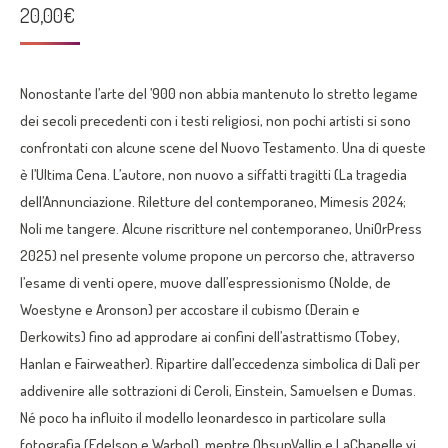
20,00
€
Nonostante l’arte del
’
900 non abbia mantenuto
lo stretto
legame
dei secoli precedenti con i testi religiosi, non pochi artisti si sono
confrontati con alcune scene del Nuovo Testamento. Una di queste
è l’
U
ltima
C
ena. L’autore
,
non nuovo a siffatti tragitti
(
La tragedia
dell’Annunciazione. Riletture del contemporaneo
, Mimesis 2024;
Noli me tangere. Alcune riscritture nel contemporaneo
,
UniOrPress
2025)
nel presente
vol
ume
propone un percorso che
,
attraverso
l’esame di venti opere
,
muove dall’espressionismo (
Nolde
,
de
Woestyne
e
Aronson
)
per
accostare il
cubismo (
Derain
e
Derkowits
) fino ad approdare ai confini
del
l’astrattismo (Tobey,
Hanlan e Fair
weather
)
.
R
ipartire
dall’eccedenza simbolica di Dalì
per
addivenire
all
e
sottrazion
i
di Ceroli
,
Einstein, Samuelsen e Dumas.
Né poco ha influito il modello leonardesco in
particolare sulla
fotografia
(
Edelson e Warhol
)
, mentre
Ohsun
Vallin
e
LaChapelle
vi