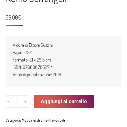
38,00
€
A cura di Ettore Guzzini
Pagine: 132
Formato: 21 x 29,5 cm
ISBN: 9788887852714
Anno di pubblicazione: 2019
“The
Aggiungi al carrello
﹣
﹢
Ranger
Family
Categoria:
Musica & strumenti musicali
by