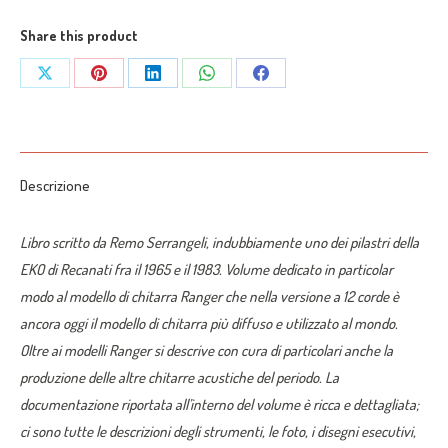
EKO.
The
Share this product
most
Share
Share
Share
Share
Share
popular
on
on
on
on
on
12
string
X
Pinterest
LinkedIn
WhatsApp
Facebook
guitar
Descrizione
in
the
Libro scritto da Remo Serrangeli, indubbiamente uno dei pilastri della
word”
EKO di Recanati fra il 1965 e il 1983. Volume dedicato in particolar
(EN)
modo al modello di chitarra Ranger che nella versione a 12 corde è
di
ancora oggi il modello di chitarra più diffuso e utilizzato al mondo.
Remo
Oltre ai modelli Ranger si descrive con cura di particolari anche la
Serrangeli
produzione delle altre chitarre acustiche del periodo. La
quantità
documentazione riportata all’interno del volume è ricca e dettagliata;
ci sono tutte le descrizioni degli strumenti, le foto, i disegni esecutivi,