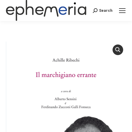
Search
Search: