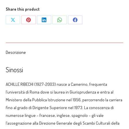
Ribechi
quantità
Share this product
Share
Share
Share
Share
Share
on
on
on
on
on
X
Pinterest
LinkedIn
WhatsApp
Facebook
Descrizione
Sinossi
ACHILLE RIBECHI (1927-2003) nasce a Camerino, frequenta
l’università di Roma dove si laurea in Giurisprudenza e entra al
Ministero della Pubblica Istruzione nel 1956, percorrendo la carriera
fino al grado di Dirigente Superiore nel 1973. La conoscenza di
numerose lingue – francese, inglese, spagnolo – gli vale
l’assegnazione alla Direzione Generale degli Scambi Culturali della