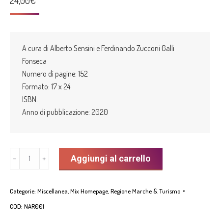
A cura di Alberto Sensini e Ferdinando Zucconi Galli
Fonseca
Numero di pagine: 152
Formato: 17 x 24
ISBN:
Anno di pubblicazione: 2020
"Il
Aggiungi al carrello
﹣
﹢
marchigiano
errante"
Categorie:
Miscellanea
,
Mix Homepage
,
Regione Marche & Turismo
di
Achille
COD:
NAR001