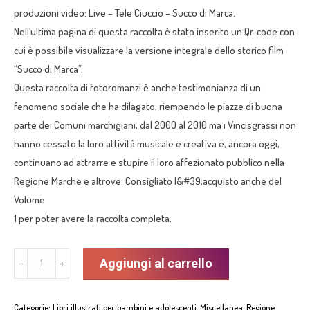
produzioni video: Live – Tele Ciuccio – Succo di Marca.
Nell’ultima pagina di questa raccolta è stato inserito un Qr-code con
cui è possibile visualizzare la versione integrale dello storico film
“Succo di Marca”.
Questa raccolta di fotoromanzi è anche testimonianza di un
fenomeno sociale che ha dilagato, riempendo le piazze di buona
parte dei Comuni marchigiani, dal 2000 al 2010 ma i Vincisgrassi non
hanno cessato la loro attività musicale e creativa e, ancora oggi,
continuano ad attrarre e stupire il loro affezionato pubblico nella
Regione Marche e altrove. Consigliato l&#39;acquisto anche del
Volume
1 per poter avere la raccolta completa.
"STORIE
Aggiungi al carrello
﹣
﹢
A
RSUMIJU
Categorie:
Libri illustrati per bambini e adolescenti
,
Miscellanea
,
Regione