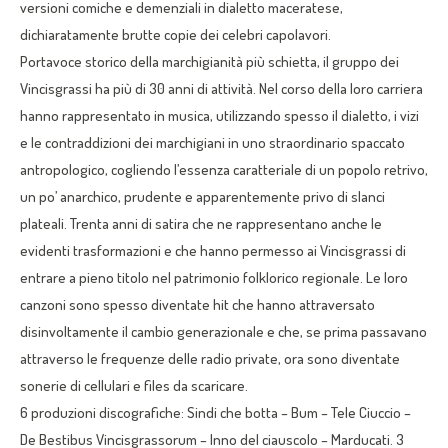
versioni comiche e demenziali in dialetto maceratese,
dichiaratamente brutte copie dei celebri capolavori.
Portavoce storico della marchigianità più schietta, il gruppo dei
Vincisgrassi ha più di 30 anni di attività. Nel corso della loro carriera
hanno rappresentato in musica, utilizzando spesso il dialetto, i vizi
e le contraddizioni dei marchigiani in uno straordinario spaccato
antropologico, cogliendo l’essenza caratteriale di un popolo retrivo,
un po’ anarchico, prudente e apparentemente privo di slanci
plateali. Trenta anni di satira che ne rappresentano anche le
evidenti trasformazioni e che hanno permesso ai Vincisgrassi di
entrare a pieno titolo nel patrimonio folklorico regionale. Le loro
canzoni sono spesso diventate hit che hanno attraversato
disinvoltamente il cambio generazionale e che, se prima passavano
attraverso le frequenze delle radio private, ora sono diventate
sonerie di cellulari e files da scaricare.
6 produzioni discografiche: Sindi che botta – Bum – Tele Ciuccio –
De Bestibus Vincisgrassorum – Inno del ciauscolo – Marducati. 3