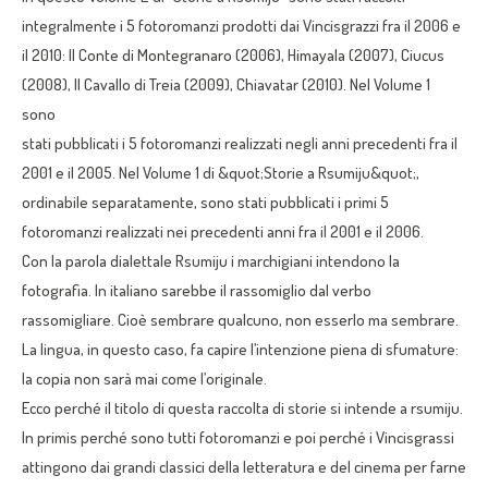
integralmente i 5 fotoromanzi prodotti dai Vincisgrazzi fra il 2006 e
il 2010: Il Conte di Montegranaro (2006), Himayala (2007), Ciucus
(2008), Il Cavallo di Treia (2009), Chiavatar (2010). Nel Volume 1
sono
stati pubblicati i 5 fotoromanzi realizzati negli anni precedenti fra il
2001 e il 2005. Nel Volume 1 di &quot;Storie a Rsumiju&quot;,
ordinabile separatamente, sono stati pubblicati i primi 5
fotoromanzi realizzati nei precedenti anni fra il 2001 e il 2006.
Con la parola dialettale Rsumiju i marchigiani intendono la
fotografia. In italiano sarebbe il rassomiglio dal verbo
rassomigliare. Cioè sembrare qualcuno, non esserlo ma sembrare.
La lingua, in questo caso, fa capire l’intenzione piena di sfumature:
la copia non sarà mai come l’originale.
Ecco perché il titolo di questa raccolta di storie si intende a rsumiju.
In primis perché sono tutti fotoromanzi e poi perché i Vincisgrassi
attingono dai grandi classici della letteratura e del cinema per farne