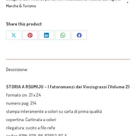
-
Marche & Turismo
I
fotoromanzi
Share this product
dei
Vincisgrassi"
Share
Share
Share
Share
Share
(Volume
on
on
on
on
on
2)
X
Pinterest
LinkedIn
WhatsApp
Facebook
quantità
Descrizione
STORIA A RSUMIJU – I fotoromanzi dei Vincisgrassi (Volume 2)
formato cm. 21 x 24
numero pag. 214
stampa interamente a colori su carta di prima qualità
copertina: Cartinata a colori
rilegatura: cucito a filo refe
codice ISBN: 978-88-87852-87-5