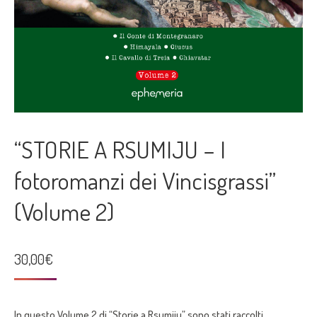
“STORIE A RSUMIJU – I
fotoromanzi dei Vincisgrassi”
(Volume 2)
30,00
€
In questo Volume 2 di “Storie a Rsumiju” sono stati raccolti