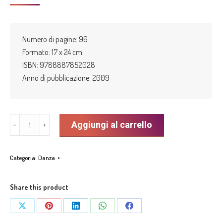
Numero di pagine: 96
Formato: 17 x 24 cm
ISBN: 9788887852028
Anno di pubblicazione: 2009
"La
Aggiungi al carrello
﹣
﹢
danza
moderna
Categoria:
Danza
educativa"
di
Rudolf
Share this product
Laban
Share
Share
Share
Share
Share
quantità