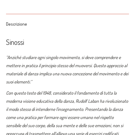
on
on
on
on
on
X
Pinterest
LinkedIn
WhatsApp
Facebook
Descrizione
Sinossi
“Anziché studiare ogni singolo movimento, si deve comprendere e
mettere in pratica il principio stesso del muoversi. Questo approccio al
materiale di danza implica una nuova concezione del movimento e dei
suoi elementi.”
Con questo testo del 1948, considerato il fondamento di tutta la
moderna visione educativa della danza, Rudolf Laban ha rivoluzionato
il modo stesso di intenderne l’insegnamento.
Presentando la danza
come una pratica per formare ogni essere umano nel rispetto
sensibile del suo corpo, della sua mente e delle sue emozioni, non si
preoccupa di trasmettere all’allievo una serie di esercizi codificati,