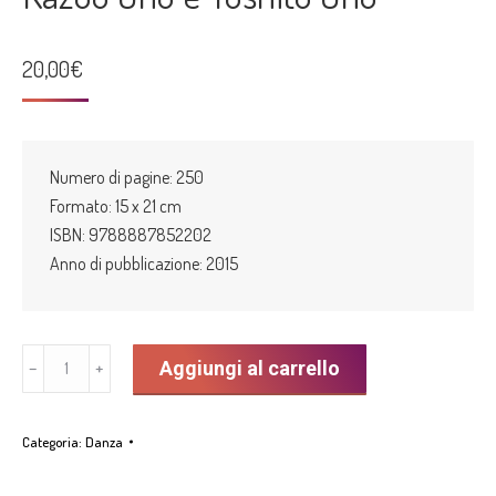
20,00
€
Numero di pagine: 250
Formato: 15 x 21 cm
ISBN: 9788887852202
Anno di pubblicazione: 2015
"Nutrimento
Aggiungi al carrello
﹣
﹢
dell'anima.
La
Categoria:
Danza
danza
buto/Aforismi