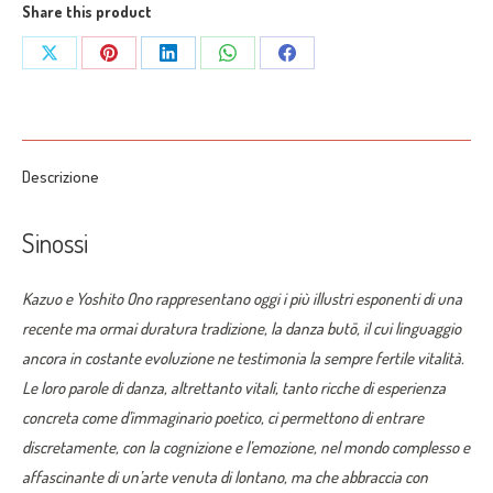
e
Share this product
insegnamenti
Share
Share
Share
Share
Share
dei
on
on
on
on
on
maestri"
di
X
Pinterest
LinkedIn
WhatsApp
Facebook
Kazuo
Descrizione
Ono
e
Sinossi
Yoshito
Ono
Kazuo e Yoshito Ono rappresentano oggi i più illustri esponenti di una
quantità
recente ma ormai duratura tradizione, la danza butō, il cui linguaggio
ancora in costante evoluzione ne testimonia la sempre fertile vitalità.
Le loro parole di danza, altrettanto vitali, tanto ricche di esperienza
concreta come d’immaginario poetico, ci permettono di entrare
discretamente, con la cognizione e l’emozione, nel mondo complesso e
affascinante di un’arte venuta di lontano, ma che abbraccia con