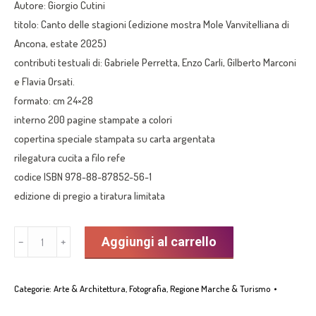
Autore: Giorgio Cutini
titolo: Canto delle stagioni (edizione mostra Mole Vanvitelliana di
Ancona, estate 2025)
contributi testuali di: Gabriele Perretta, Enzo Carli, Gilberto Marconi
e Flavia Orsati.
formato: cm 24×28
interno 200 pagine stampate a colori
copertina speciale stampata su carta argentata
rilegatura cucita a filo refe
codice ISBN 978-88-87852-56-1
edizione di pregio a tiratura limitata
“Canto
Aggiungi al carrello
﹣
﹢
delle
stagioni”
Categorie:
Arte & Architettura
,
Fotografia
,
Regione Marche & Turismo
edizione
mostra