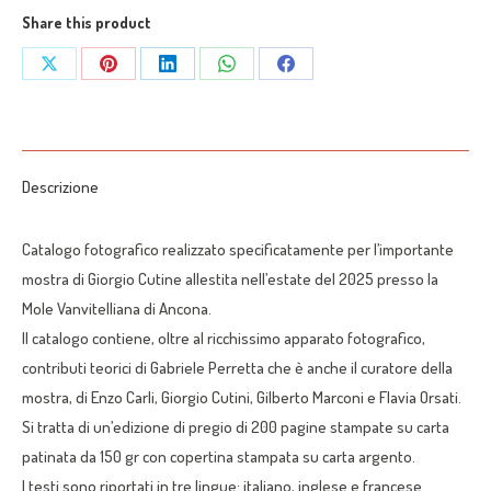
Mole
Share this product
Vanvitelliana
Share
Share
Share
Share
Share
di
on
on
on
on
on
Ancona
-
X
Pinterest
LinkedIn
WhatsApp
Facebook
di
Descrizione
Giorgio
Cutini
Catalogo fotografico realizzato specificatamente per l’importante
quantità
mostra di Giorgio Cutine allestita nell’estate del 2025 presso la
Mole Vanvitelliana di Ancona.
Il catalogo contiene, oltre al ricchissimo apparato fotografico,
contributi teorici di Gabriele Perretta che è anche il curatore della
mostra, di Enzo Carli, Giorgio Cutini, Gilberto Marconi e Flavia Orsati.
Si tratta di un’edizione di pregio di 200 pagine stampate su carta
patinata da 150 gr con copertina stampata su carta argento.
I testi sono riportati in tre lingue: italiano, inglese e francese.