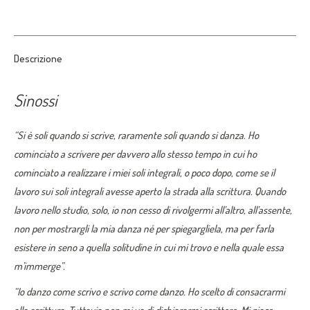
on
on
on
on
on
Dupuy
quantità
X
Pinterest
LinkedIn
WhatsApp
Facebook
Descrizione
Sinossi
“Si è soli quando si scrive, raramente soli quando si danza. Ho
cominciato a scrivere per davvero allo stesso tempo in cui ho
cominciato a realizzare i miei soli integrali, o poco dopo, come se il
lavoro sui soli integrali avesse aperto la strada alla scrittura. Quando
lavoro nello studio, solo, io non cesso di rivolgermi all’altro, all’assente,
non per mostrargli la mia danza né per spiegargliela, ma per farla
esistere in seno a quella solitudine in cui mi trovo e nella quale essa
m’immerge”.
“Io danzo come scrivo e scrivo come danzo. Ho scelto di consacrarmi