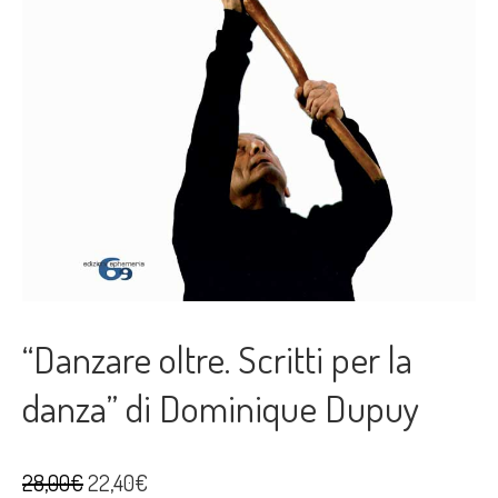
“Danzare oltre. Scritti per la
danza” di Dominique Dupuy
Il
Il
28,00
€
22,40
€