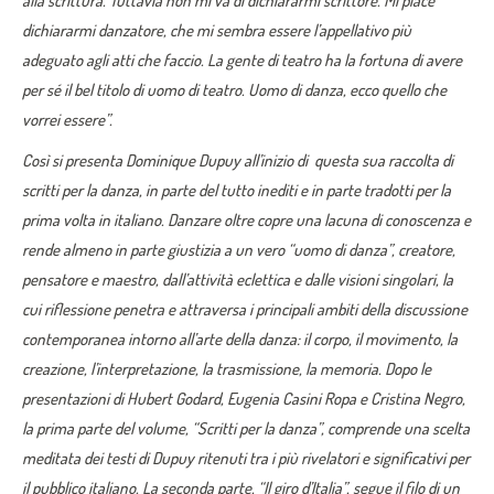
alla scrittura. Tuttavia non mi va di dichiararmi scrittore. Mi piace
dichiararmi danzatore, che mi sembra essere l’appellativo più
adeguato agli atti che faccio. La gente di teatro ha la fortuna di avere
per sé il bel titolo di uomo di teatro. Uomo di danza, ecco quello che
vorrei essere”.
Così si presenta Dominique Dupuy all’inizio di questa sua raccolta di
scritti per la danza, in parte del tutto inediti e in parte tradotti per la
prima volta in italiano. Danzare oltre copre una lacuna di conoscenza e
rende almeno in parte giustizia a un vero “uomo di danza”, creatore,
pensatore e maestro, dall’attività eclettica e dalle visioni singolari, la
cui riflessione penetra e attraversa i principali ambiti della discussione
contemporanea intorno all’arte della danza: il corpo, il movimento, la
creazione, l’interpretazione, la trasmissione, la memoria. Dopo le
presentazioni di Hubert Godard, Eugenia Casini Ropa e Cristina Negro,
la prima parte del volume, “Scritti per la danza”, comprende una scelta
meditata dei testi di Dupuy ritenuti tra i più rivelatori e significativi per
il pubblico italiano. La seconda parte, “Il giro d’Italia”, segue il filo di un