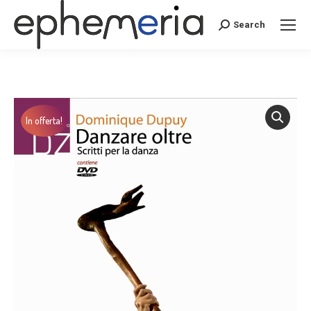
Search
Search:
In offerta!