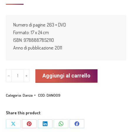
prezzo
prezzo
originale
attuale
era:
è:
Numero di pagine: 263 + DVD
28,00€.
22,40€.
Formato: 17 x 24 cm
ISBN: 9788887852110
Anno di pubblicazione: 2011
"Danzare
Aggiungi al carrello
﹣
﹢
oltre.
Scritti
Categoria:
Danza
COD:
DAN009
per
la
danza"
Share this product
di
Share
Share
Share
Share
Share
Dominique