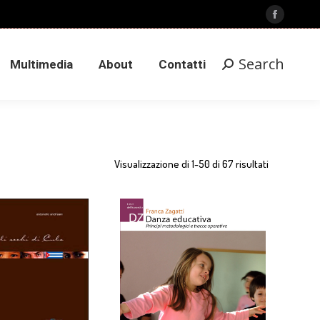
Search
Facebook
Multimedia
About
Contatti
Search:
page
opens
Search
Multimedia
About
Contatti
Search:
in
new
window
Visualizzazione di 1-50 di 67 risultati