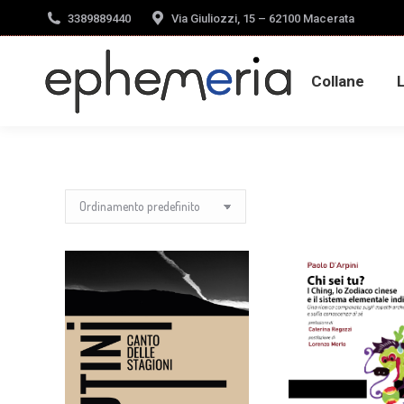
3389889440
Via Giuliozzi, 15 – 62100 Macerata
Collane
Collane