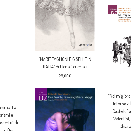
“MARIE TAGLIONI E GISELLE IN
ITALIA” di Elena Cervellati
26,00
€
“Nel migliore
Intorno al
anima. La
Castello” 
rismi e
Valentini,
aestri” di
Chiara 
hito Ono