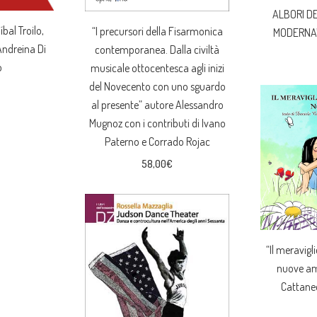
ALBORI D
íbal Troilo,
“I precursori della Fisarmonica
MODERNA”
 Andreina Di
contemporanea. Dalla civiltà
o
musicale ottocentesca agli inizi
del Novecento con uno sguardo
al presente” autore Alessandro
Mugnoz con i contributi di Ivano
Paterno e Corrado Rojac
58,00
€
“Il meravig
nuove ami
Cattaneo