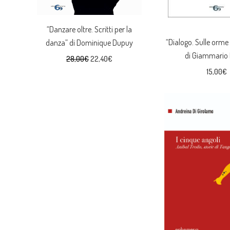
“Danzare oltre. Scritti per la
“Dialogo. Sulle orme
danza” di Dominique Dupuy
di Giammario
Il
Il
28,00
€
22,40
€
15,00
€
prezzo
prezzo
originale
attuale
era:
è:
28,00€.
22,40€.