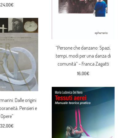
24,00
€
“Persone che danzano: Spazi,
tempi, modi per una danza di
comunità” – Franca Zagatti
16,00
€
marini: Dalle origini
oraneità. Pensieri e
Opere”
32,00
€