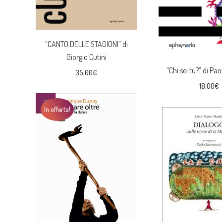
“CANTO DELLE STAGIONI” di
Giorgio Cutini
“Chi sei tu?” di Pao
35,00
€
18,00
€
In offerta!