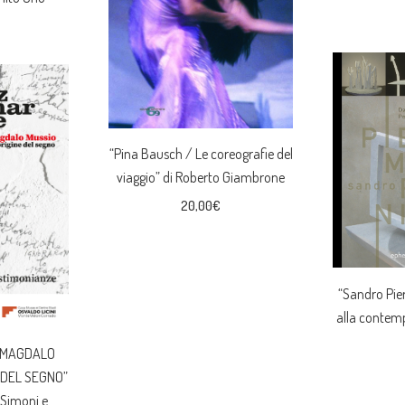
“Pina Bausch / Le coreografie del
viaggio” di Roberto Giambrone
20,00
€
“Sandro Pier
alla contemp
. MAGDALO
 DEL SEGNO”
 Simoni e