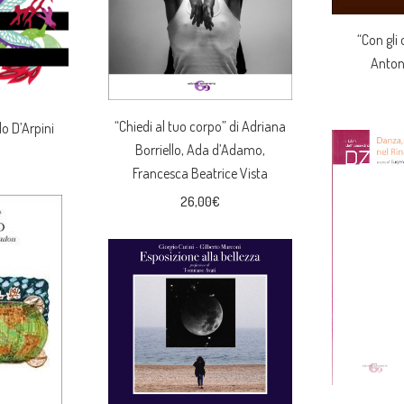
“Con gli 
Anton
“Chiedi al tuo corpo” di Adriana
lo D’Arpini
Borriello, Ada d’Adamo,
Francesca Beatrice Vista
26,00
€