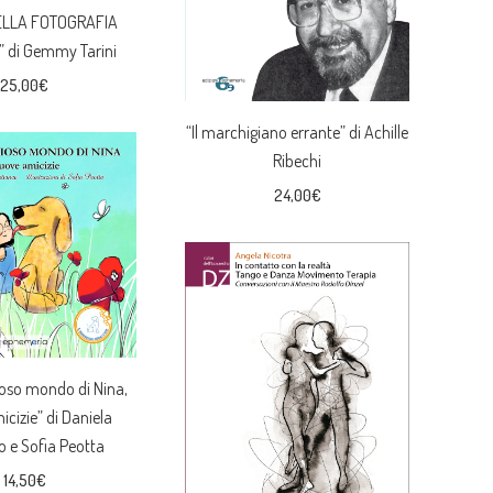
ELLA FOTOGRAFIA
 di Gemmy Tarini
25,00
€
“Il marchigiano errante” di Achille
Ribechi
24,00
€
lioso mondo di Nina,
cizie” di Daniela
 e Sofia Peotta
14,50
€