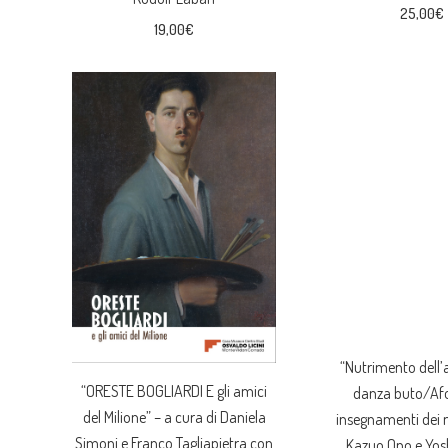
25,00
€
19,00
€
“Nutrimento dell’
“ORESTE BOGLIARDI E gli amici
danza buto/Afo
del Milione” – a cura di Daniela
insegnamenti dei m
Simoni e Franco Tagliapietra con
Kazuo Ono e Yos