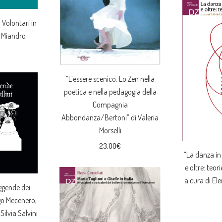
 Volontari in
a Miandro
“L’essere scenico. Lo Zen nella
poetica e nella pedagogia della
Compagnia
Abbondanza/Bertoni” di Valeria
Morselli
23,00
€
“La danza in
e oltre: teor
a cura di Ele
eggende dei
ego Mecenero,
 Silvia Salvini