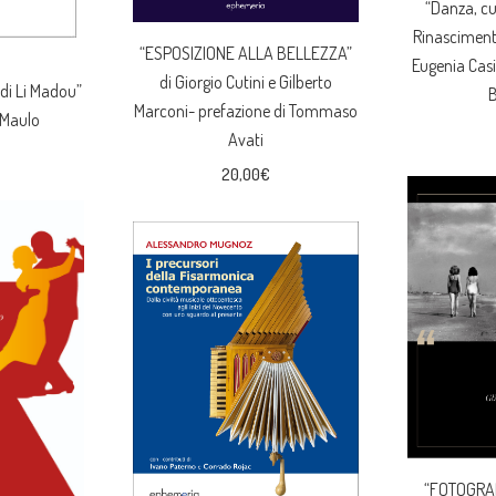
“Danza, cu
Rinascimento
“ESPOSIZIONE ALLA BELLEZZA”
Eugenia Casi
di Giorgio Cutini e Gilberto
 di Li Madou”
B
Marconi- prefazione di Tommaso
 Maulo
Avati
20,00
€
“FOTOGRAF