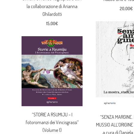
la collaborazione di Arianna
20,00
€
Ghilardotti
15,00
€
“STORIE A RSUMIJU – I
“SENZA MARGINE
fotoromanzi dei Vincisgrassi”
MUSSIO ALL’ORIGINE
(Volume 1)
a cura di Daniela