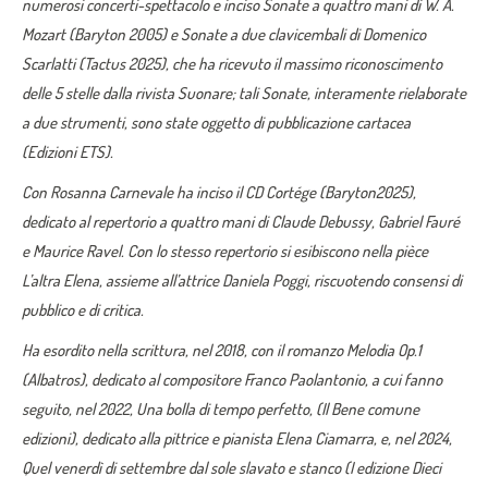
numerosi concerti-spettacolo e inciso
Sonate a quattro mani
di W. A.
Mozart (
Baryton
2005) e
Sonate a due clavicembali
di Domenico
Scarlatti (
Tactus
2025)
,
che ha ricevuto il massimo riconoscimento
delle
5 stelle
dalla rivista Suonare
; tali Sonate, interamente rielaborate
a due strumenti, sono state oggetto di pubblicazione cartacea
(Edizioni
ETS
)
.
Con Rosanna Carnevale ha inciso il CD
Cortége
(
Baryton
2025),
dedicato al repertorio a quattro m
ani di Claude
Debussy
, Gabriel
Fauré
e Maurice Ravel. Con lo
stesso repertorio si esibiscono
nella
pièce
L’altra Elena
,
assieme all’attrice Daniela Poggi, riscuotendo consensi di
pubblico e di critica.
Ha esordito nella scrittura, nel 2018, con il romanzo
Melodia Op.1
(Albatros), dedicato al compositore Franco Paolantonio,
a cui fanno
seguito, nel 2022,
Una bolla di tempo perfetto
, (Il Bene comune
edizioni), dedicato alla pittrice e pianista Elena
Ciamarra
, e, nel 2024,
Quel venerdì di settembre dal sole slavato e stanco
(
I edizione
Dieci