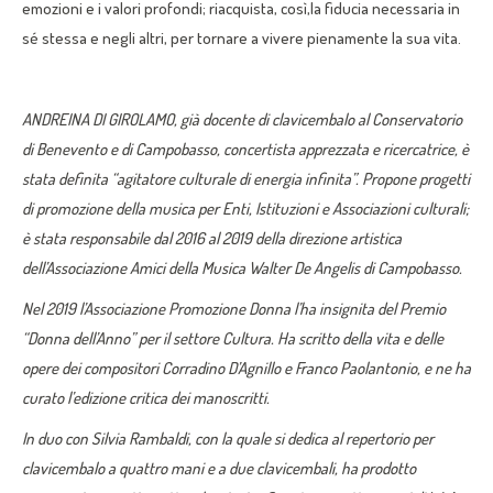
emozioni e i valori profondi;
riacquista
, così,
la fiducia necessaria
in
sé stessa e
negli altri,
per
torna
re
a vivere pienamente la sua vita.
ANDREINA DI GIROLAMO, già docente di clavicembalo al Conservatorio
di Benevento e di Campobasso, concertista apprezzata e ricercatrice,
è
stata definita
“agitatore culturale di energia infinita”.
Propone
progetti
di promozione della musica per Enti, Istituzioni e Associazioni culturali;
è stata responsabile dal 2016 al 2019 della direzione artistica
dell
’Associazione Amici della Musica
Walter De Angelis
di Campobasso.
Nel 2019
l’Associazione Promozione Donna l’
ha insignita del Premio
“Donna d
ell’Anno” per il settore Cultura. H
a scritto della vita e delle
opere dei compositori Corradino D’
Agnillo
e Franco Paolantonio
,
e ne ha
curato l’edizione critica dei manoscritti.
In duo con Silvia Rambaldi, con la quale si dedica al repertorio
per
clavice
mbalo a quattro mani e a
due clavicembali
,
ha prodotto