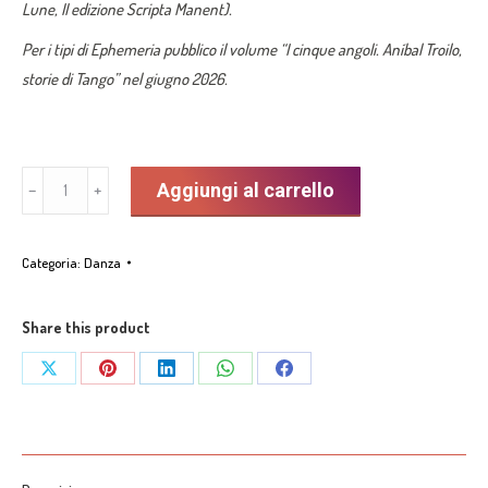
Lune
, II edizione
Scripta
Manent
)
.
Per i tipi di
Ephemeria
pubblico il volume “I cinque angoli.
Aníbal
Troilo,
storie di Tango” nel giugno 2026.
"I
Aggiungi al carrello
﹣
﹢
cinque
angoli.
Categoria:
Danza
Aníbal
Troilo,
storie
Share this product
di
Share
Share
Share
Share
Share
Tango"
on
on
on
on
on
di
Andreina
X
Pinterest
LinkedIn
WhatsApp
Facebook
Di