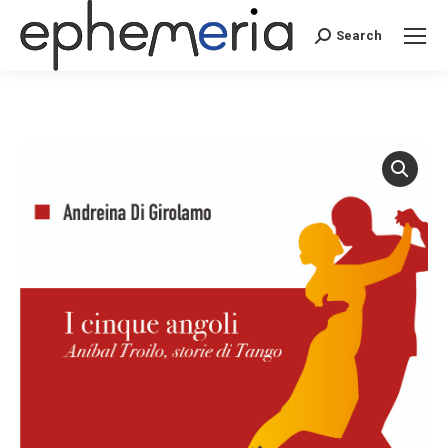
Search
Search: