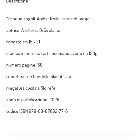
Descrizione
Girolamo
quantità
“I cinque angoli.
Aníbal
Troilo, storie di Tango”
autrice:
Andreina Di Girolamo
formato cm 15 x 21
stampa in nero su carta
usomano
avorio da 150gr
numero pagine 160
copertina con bandelle plastificata
rilegatura cucita a filo refe
anno di pubblicazione: 2026
codice ISBN 978-88-87852-77-6