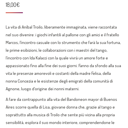
18,00
€
L
a
vita
di
Aníbal
Troilo
,
liberamente immaginata
, viene raccontata
nel
suo divenire
: i
giochi
infantili
al pallone con gli amici e il fratello
Marcos, l’incontro casuale con lo strumento che farà la sua fortuna,
le prime esibizioni, le collaborazioni con i maestri del tango,
l’incontro con Ida
Kalacci
con la quale vivrà un amore forte e
appassionato fino alla fine dei suoi giorni. Fa
nno
da sfondo alla sua
vita
le presenze amorevoli e costanti
della
madre Felisa,
della
nonna Concezia e le esistenze
degli emigrati della comunità di
Agnone, luogo d’origine dei nonni materni
.
A
fare da contrappunto alla vita del
Bandoneon
mayor
di Buenos
Aires
scorre
quella
di
Lisa, giovane donna
che, grazie al tango
e
soprattutto alla musica di Troilo che sente più vicina alla propria
sensibilità,
esplora il
suo
mondo interiore, comprendendone le