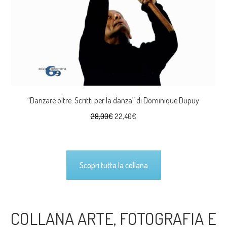
“Danzare oltre. Scritti per la danza” di Dominique Dupuy
Il
Il
28,00
€
22,40
€
prezzo
prezzo
originale
attuale
era:
è:
Scopri tutta la collana
28,00€.
22,40€.
COLLANA ARTE, FOTOGRAFIA E